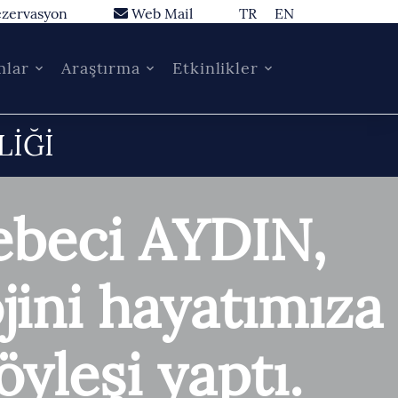
zervasyon
Web Mail
TR
EN
mlar
Araştırma
Etkinlikler
LİĞİ
ebeci AYDIN,
ini hayatımıza
söyleşi yaptı.