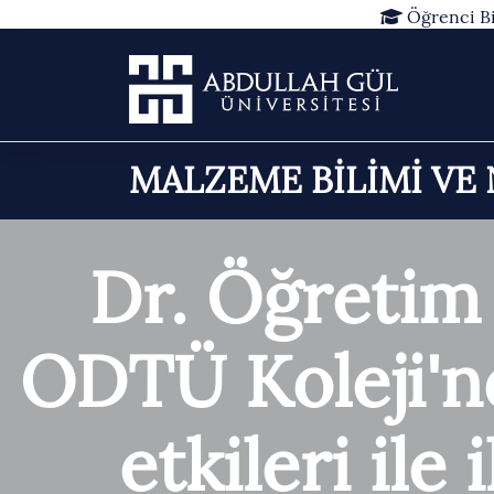
Öğrenci Bi
MALZEME BİLİMİ VE
Dr. Öğretim
ODTÜ Koleji'n
etkileri ile 