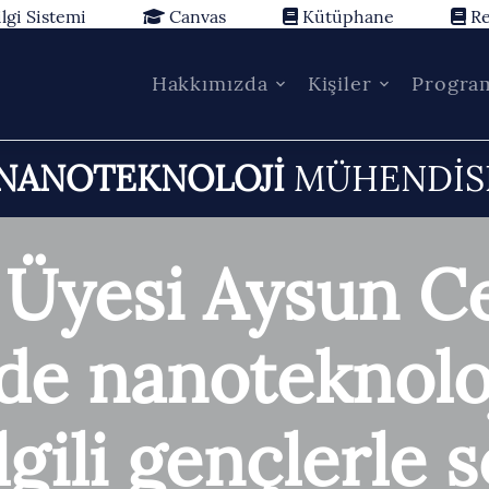
lgi Sistemi
Canvas
Kütüphane
Re
Hakkımızda
Kişiler
Progra
 NANOTEKNOLOJİ
MÜHENDİS
 Üyesi Aysun C
de nanoteknoloj
ilgili gençlerle 