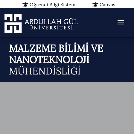
Öğrenci Bilgi Sistemi
Canvas
Kütüphane
Rezervasyon
Web Mail
TR
EN
MALZEME BİLİMİ VE
NANOTEKNOLOJİ
MÜHENDİSLİĞİ