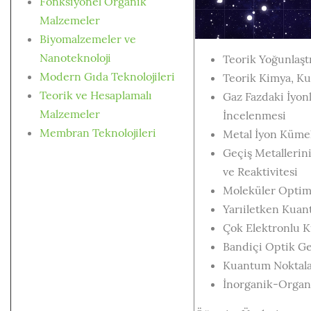
Fonksiyonel Organik
Malzemeler
Biyomalzemeler ve
Nanoteknoloji
Teorik Yoğunlaşt
Modern Gıda Teknolojileri
Teorik Kimya, K
Teorik ve Hesaplamalı
Gaz Fazdaki İyon
Malzemeler
İncelenmesi
Membran Teknolojileri
Metal İyon Kümel
Geçiş Metallerin
ve Reaktivitesi
Moleküler Optimi
Yarıiletken Kuan
Çok Elektronlu 
Bandiçi Optik Ge
Kuantum Noktalar
İnorganik-Organi