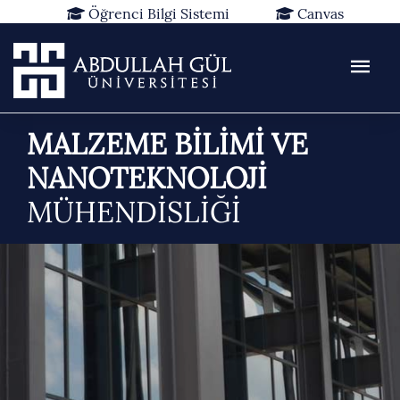
Öğrenci Bilgi Sistemi
Canvas
Kütüphane
Rezervasyon
Web Mail
TR
EN
MALZEME BİLİMİ VE
NANOTEKNOLOJİ
MÜHENDİSLİĞİ